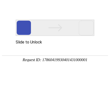
热线：400-833-1885
勘察 防治 报告一站式虫控
专注于虫害风险管理服务
灭鼠除虫行业资讯
NEWS