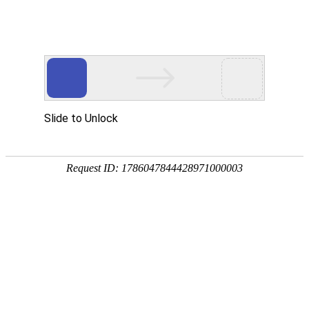
热线：400-833-1885
勘察 防治 报告一站式虫控
专注于虫害风险管理服务
服务区域
ENGINEERING CASES