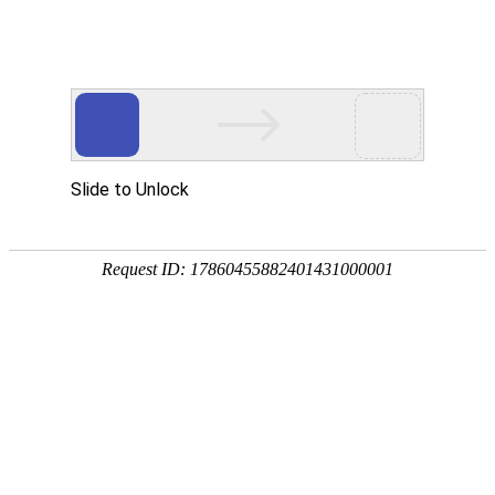
热线：400-833-1885
勘察 防治 报告一站式虫控
专注于虫害风险管理服务
服务区域
ENGINEERING CASES