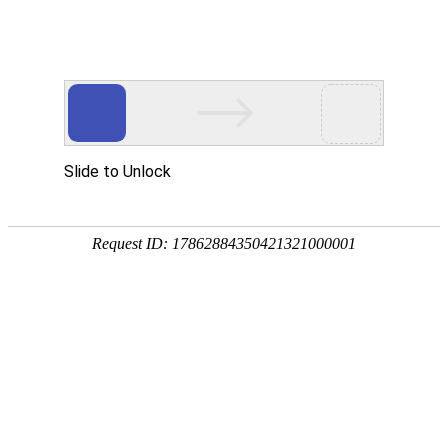
热线：400-833-1885
勘察 防治 报告一站式虫控
专注于虫害风险管理服务
服务区域
ENGINEERING CASES