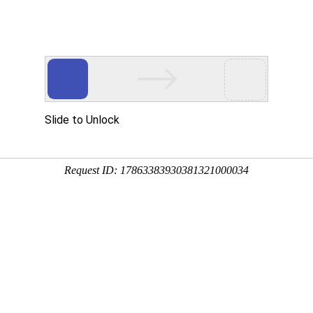
国家虫害控制标准
都专业灭鼠除虫公司
服务
行业方案
服务区域
公司
东省寿光市启动夏季林业有害生物飞防
浏览：
87
时间：2024-07-27
月10日，山东省寿光市组织对林业有害生物进行大面积飞防。近年来，林业有害生物已